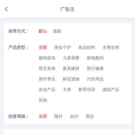
广告主
排序方式：
默认
最新
产品类型：
全部
美妆个护
食品饮料
水果生鲜
服饰箱包
儿童母婴
家电数码
珠宝首饰
家具建材
医疗健康
茶叶养生
鲜花宠物
汽车周边
农业产品
卡券
教育培训
虚拟产品
其他
结算周期：
全部
预付
后付
商议