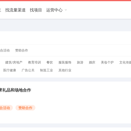
主
找流量渠道
找项目
运营中心
合活动
赞助合作
建筑/房地产
教育培训
餐饮
服装服饰
旅游
婚庆
美妆个护
文化传
医疗健康
广告公关
制造工业
其他行业
求礼品和场地合作
合活动
赞助合作