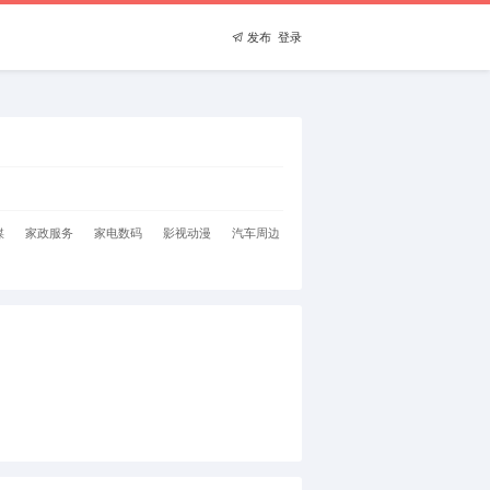
发布
登录

媒
家政服务
家电数码
影视动漫
汽车周边