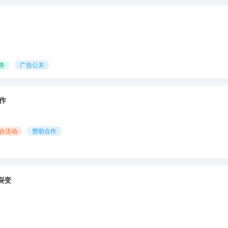
务
广告公关
作
合活动
赞助合作
裂变